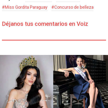
#
Miss Gordita Paraguay
#
Concurso de belleza
Déjanos tus comentarios en Voiz