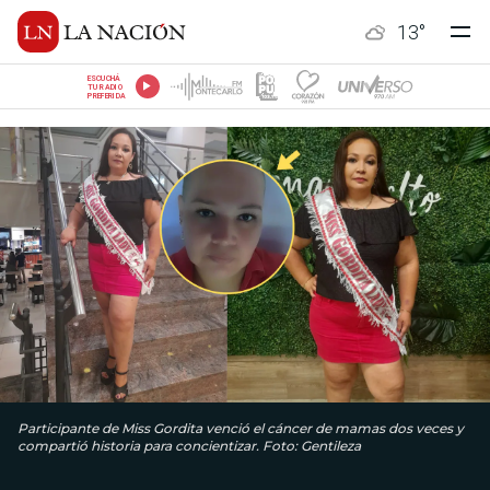
13
°
ESCUCHÁ
TU RADIO
PREFERIDA
Participante de Miss Gordita venció el cáncer de mamas dos veces y
compartió historia para concientizar. Foto: Gentileza