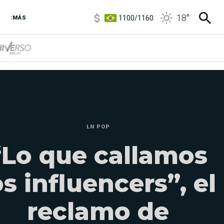
1100
/
1160
18
°
3,8
/
4
:MÁS
6850
/
7200
5900
/
5960
LN POP
“Lo que callamos
os influencers”, el
reclamo de