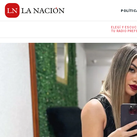
POLÍTIC
ELEGÍ Y
ESCUC
TU RADIO
PREF