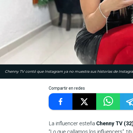
Chenny TV contó que Instagram ya no muestra sus historias de Instagra
Compartir en redes
La influencer esteña
Chenny TV (32)
“Lo que callamos los influencers”, t