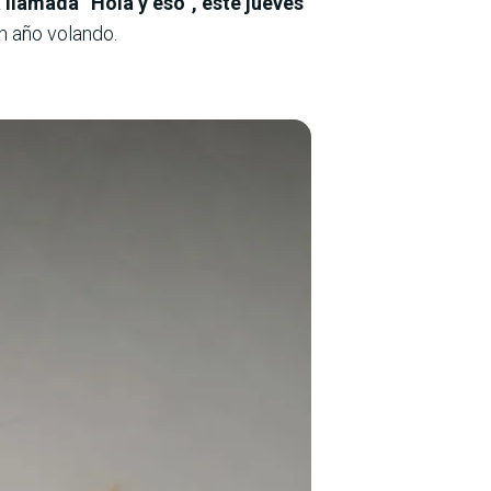
llamada “Hola y eso”, este jueves
n año volando.