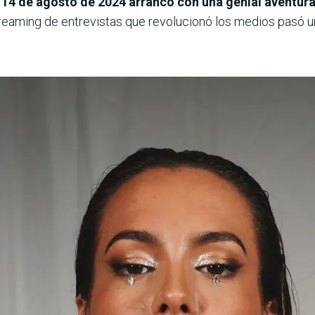
14 de agosto de 2024 arrancó con una genial aventura 
streaming de entrevistas que revolucionó los medios pasó u