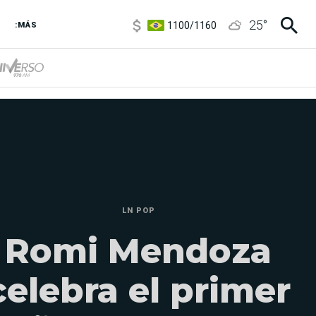
1100
/
1160
25
°
3,8
/
4
:MÁS
6850
/
7200
5900
/
5960
LN POP
Romi Mendoza
celebra el primer