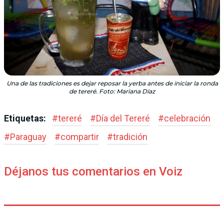
Una de las tradiciones es dejar reposar la yerba antes de iniciar la ronda
de tereré. Foto: Mariana Díaz
Etiquetas:
#
tereré
#
Día del Tereré
#
celebración
#
Paraguay
#
compartir
#
tradición
Déjanos tus comentarios en Voiz