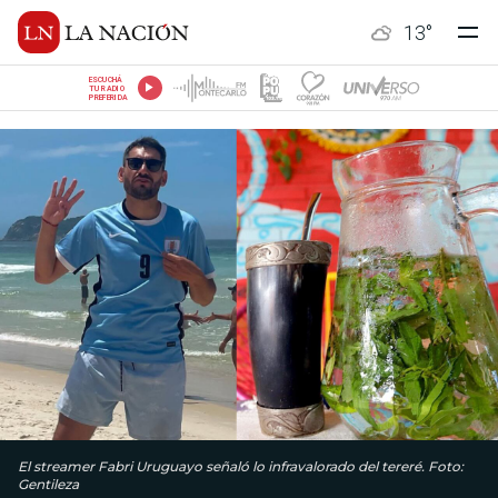
13
°
ESCUCHÁ
TU RADIO
PREFERIDA
El streamer Fabri Uruguayo señaló lo infravalorado del tereré. Foto:
Gentileza