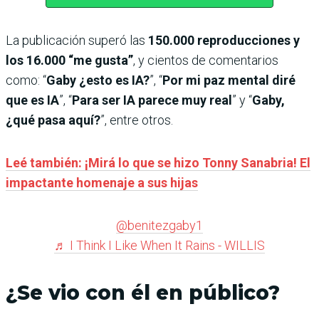
La publicación superó las
150.000 reproducciones y
los 16.000 “me gusta”
, y cientos de comentarios
como: “
Gaby ¿esto es IA?
”, “
Por mi paz mental diré
que es IA
”, “
Para ser IA parece muy real
” y “
Gaby,
¿qué pasa aquí?
”, entre otros.
Leé también: ¡Mirá lo que se hizo Tonny Sanabria! El
impactante homenaje a sus hijas
@benitezgaby1
♬ I Think I Like When It Rains - WILLIS
¿Se vio con él en público?