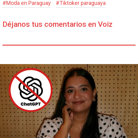
#
Moda en Paraguay
#
Tiktoker paraguaya
Déjanos tus comentarios en Voiz