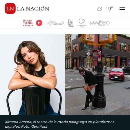
19
°
ESCUCHÁ
TU RADIO
PREFERIDA
Ximena Acosta, el rostro de la moda paraguaya en plataformas
digitales. Foto: Gentileza