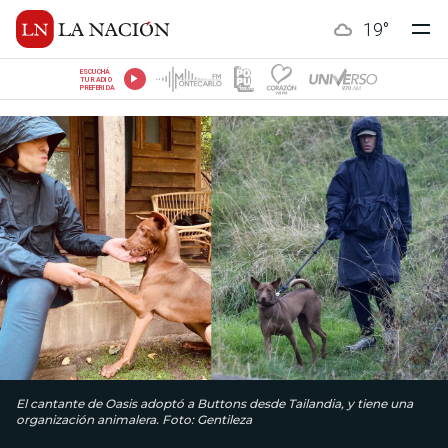
19
°
ESCUCHÁ
TU RADIO
PREFERIDA
El cantante de Oasis adoptó a Buttons desde Tailandia, y tiene una
organización animalera. Foto: Gentileza