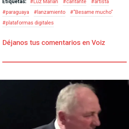
Etiquetas:
#
Luz Marian
#
cantante
#
artista
#
paraguaya
#
lanzamiento
#
"Besame mucho"
#
plataformas digitales
Déjanos tus comentarios en Voiz