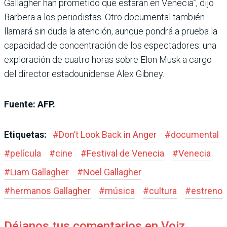
Gallagher han prometido que estarán en Venecia”, dijo
Barbera a los periodistas. Otro documental también
llamará sin duda la atención, aunque pondrá a prueba la
capacidad de concentración de los espectadores: una
exploración de cuatro horas sobre Elon Musk a cargo
del director estadounidense Alex Gibney.
Fuente: AFP.
Etiquetas:
#
Don’t Look Back in Anger
#
documental
#
película
#
cine
#
Festival de Venecia
#
Venecia
#
Liam Gallagher
#
Noel Gallagher
#
hermanos Gallagher
#
música
#
cultura
#
estreno
Déjanos tus comentarios en Voiz