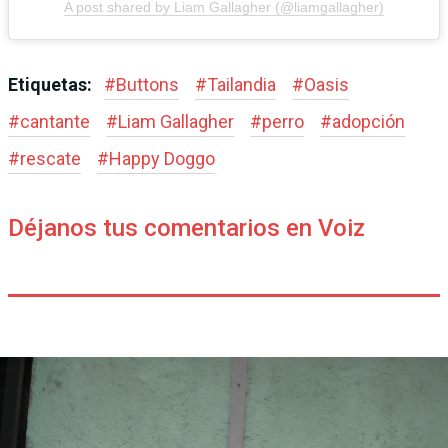
A post shared by Liam Gallagher (@liamgallagher)
Etiquetas:
#
Buttons
#
Tailandia
#
Oasis
#
cantante
#
Liam Gallagher
#
perro
#
adopción
#
rescate
#
Happy Doggo
Déjanos tus comentarios en Voiz