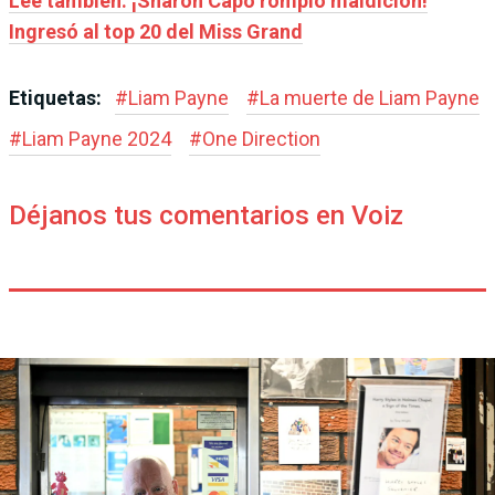
Leé también: ¡Sharon Capó rompió maldición!
Ingresó al top 20 del Miss Grand
Etiquetas:
#
Liam Payne
#
La muerte de Liam Payne
#
Liam Payne 2024
#
One Direction
Déjanos tus comentarios en Voiz