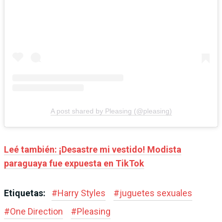
A post shared by Pleasing (@pleasing)
Leé también: ¡Desastre mi vestido! Modista
paraguaya fue expuesta en TikTok
Etiquetas:
#
Harry Styles
#
juguetes sexuales
#
One Direction
#
Pleasing