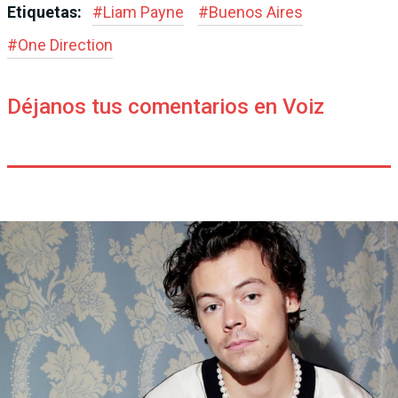
Etiquetas:
#
Liam Payne
#
Buenos Aires
#
One Direction
Déjanos tus comentarios en Voiz