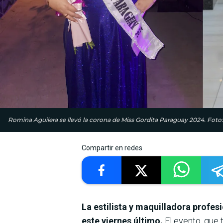
Romina Aguilera se llevó la corona de Miss Gordita Paraguay 2024. Foto:
Compartir en redes
La estilista y maquilladora profe
este viernes último.
El evento, que 