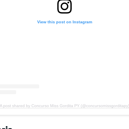
View this post on Instagram
A post shared by Concurso Miss Gordita PY (@concursomissgorditapy