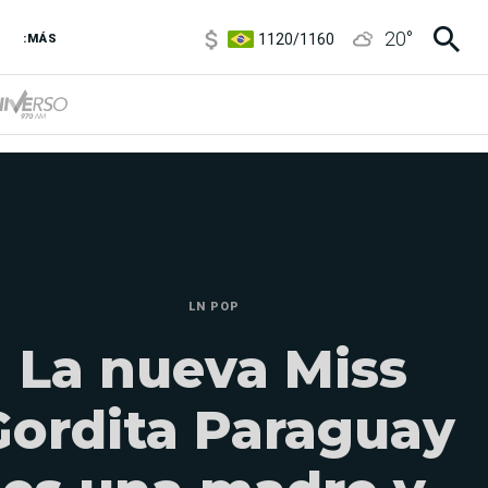
1120
/
1160
20
°
:MÁS
3,6
/
3,9
6850
/
7200
5920
/
5970
LN POP
La nueva Miss
Gordita Paraguay