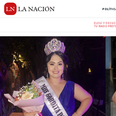
POLÍTIC
ELEGÍ Y
ESCUC
TU RADIO
PREF