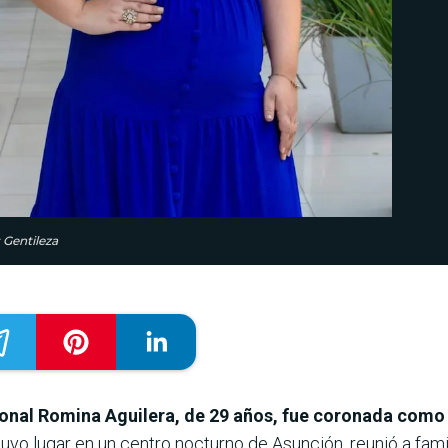
 Gentileza
sional Romina Aguilera, de 29 años, fue coronada como
tuvo lugar en un centro nocturno de Asunción, reunió a famil