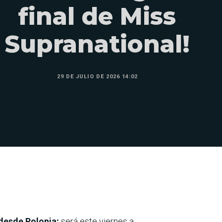
final de Miss
Supranational!
29 DE JULIO DE 2026 14:02
 desde Polonia;
será este
viernes a