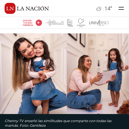
14
°
ESCUCHÁ
TU RADIO
PREFERIDA
Chenny TV enseñó las similitudes que comparte con todas las
mamás. Foto: Gentileza