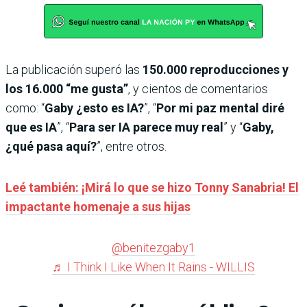
La publicación superó las
150.000 reproducciones y
los 16.000 “me gusta”
, y cientos de comentarios
como: “
Gaby ¿esto es IA?
”, “
Por mi paz mental diré
que es IA
”, “
Para ser IA parece muy real
” y “
Gaby,
¿qué pasa aquí?
”, entre otros.
Leé también: ¡Mirá lo que se hizo Tonny Sanabria! El
impactante homenaje a sus hijas
@benitezgaby1
♬ I Think I Like When It Rains - WILLIS