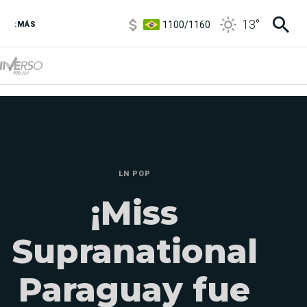
1100
/
1160
13
°
:MÁS
3,8
/
4
6850
/
7200
5900
/
5960
LN POP
¡Miss
Supranational
Paraguay fue