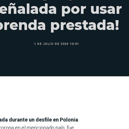
eñalada por usar
prenda prestada!
1 DE JULIO DE 2024 10:01
da durante un desfile en Polonia
.
 corona en el mencionado país, fue