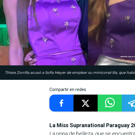
Thiara Zorrilla acusó a Sofía Meyer de emplear su minicorsé lila, que hab
Compartir en redes
La Miss Supranational Paraguay 20
La reina de belleza, que se encuentr