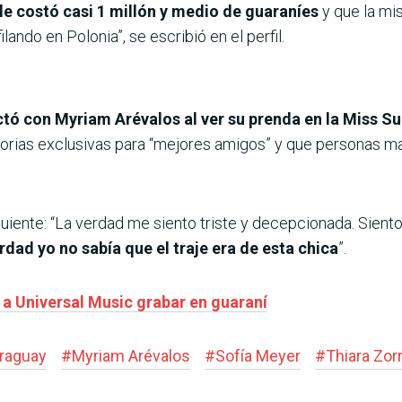
le costó casi 1 millón y medio de guaraníes
y que la mi
ando en Polonia”, se escribió en el perfil.
ctó con Myriam Arévalos al ver su prenda en la Miss S
torias exclusivas para “mejores amigos” y que personas mal
iguiente: “La verdad me siento triste y decepcionada. Sient
erdad yo no sabía que el traje era de esta chica
”.
a Universal Music grabar en guaraní
araguay
#
Myriam Arévalos
#
Sofía Meyer
#
Thiara Zorr