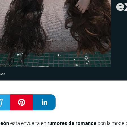
e
eza
León
está envuelta en
rumores de romance
con la modelo