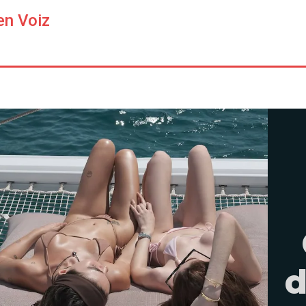
en Voiz
d