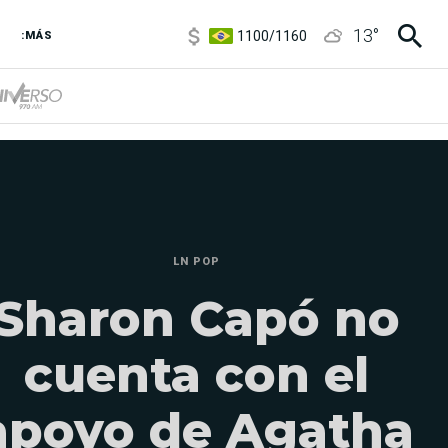
1100
/
1160
13
°
3,8
/
4
:MÁS
6850
/
7200
5900
/
5960
LN POP
Sharon Capó no
cuenta con el
apoyo de Agatha