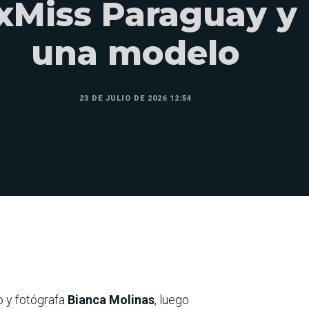
xMiss Paraguay y
una modelo
23 DE JULIO DE 2026 12:54
 y fotógrafa
Bianca Molinas
, luego