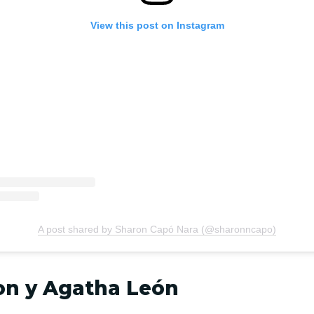
View this post on Instagram
A post shared by Sharon Capó Nara (@sharonncapo)
on y Agatha León