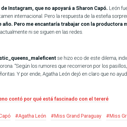
as de Instagram, que no apoyará a Sharon Capó.
León fue
tamen internacional. Pero la respuesta de la esteña sorpre
 año. Pero me encantaría trabajar con la productora 
actualmente ni se siguen en las redes.
tic_queens_maleficent
se hizo eco de este dilema, indi
rona. “Según los rumores que recorrieron por los pasillo
oritas. Y por ende, Agatha León dejó en claro que no ayuda
leno contó por qué está fascinado con el tereré
 Capó
#
Agatha León
#
Miss Grand Paraguay
#
Miss G