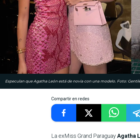
Especulan que Agatha León está de novia con una modelo. Foto: Gentil
Compartir en redes
La exMiss Grand Paraguay
Agatha 