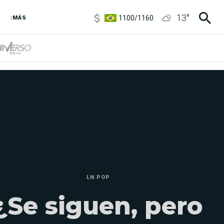
1100
/
1160
13
°
3,8
/
4
:MÁS
6850
/
7200
5900
/
5960
LN POP
¿Se siguen, pero