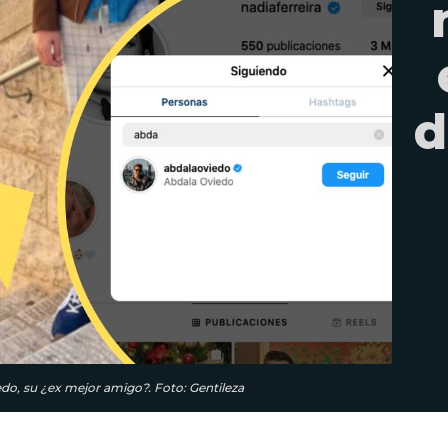
d
edo, su ¿ex mejor amigo?. Foto: Gentileza