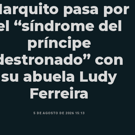
arquito pasa por
el “síndrome del
príncipe
destronado” con
su abuela Ludy
Ferreira
5 DE AGOSTO DE 2026 15:13