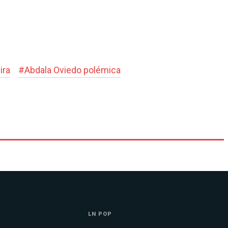
ira
#
Abdala Oviedo polémica
LN POP