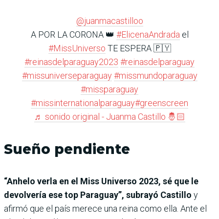
@juanmacastilloo
A POR LA CORONA 👑
#ElicenaAndrada
el
#MissUniverso
TE ESPERA 🇵🇾
#reinasdelparaguay2023
#reinasdelparaguay
#missuniverseparaguay
#missmundoparaguay
#missparaguay
#missinternationalparaguay
#greenscreen
♬ sonido original - Juanma Castillo 🤴🏻
Sueño pendiente
“Anhelo verla en el Miss Universo 2023, sé que le
devolvería ese top Paraguay”, subrayó Castillo
y
afirmó que el país merece una reina como ella. Ante el