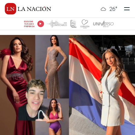
26
°
ESCUCHÁ
TU RADIO
PREFERIDA