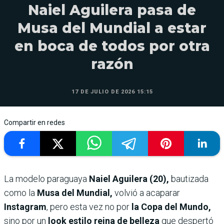
Naiel Aguilera pasa de
Musa del Mundial a estar
en boca de todos por otra
razón
17 DE JULIO DE 2026 15:15
Compartir en redes
La modelo paraguaya
Naiel Aguilera (20),
bautizada
como la
Musa del Mundial,
volvió a acaparar
Instagram
, pero esta vez no por
la Copa del Mundo,
sino por un
look estilo reina de belleza
que despertó