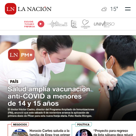
15
°
ESCUCHÁ
TU RADIO
PREFERIDA