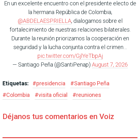
En un excelente encuentro con el presidente electo de
la hermana República de Colombia,
@ABDELAESPRIELLA
, dialogamos sobre el
fortalecimiento de nuestras relaciones bilaterales.
Durante la reunión priorizamos la cooperación en
seguridad y la lucha conjunta contra el crimen…
pic.twitter.com/GjlYeTbpAj
— Santiago Peña (@SantiPenap)
August 7, 2026
Etiquetas:
#
presidencia
#
Santiago Peña
#
Colombia
#
visita oficial
#
reuniones
Déjanos tus comentarios en Voiz