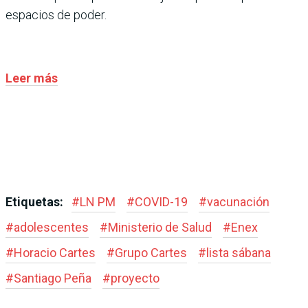
espacios de poder.
Leer más
Etiquetas:
#
LN PM
#
COVID-19
#
vacunación
#
adolescentes
#
Ministerio de Salud
#
Enex
#
Horacio Cartes
#
Grupo Cartes
#
lista sábana
#
Santiago Peña
#
proyecto