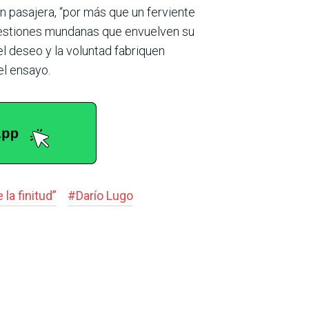
n pasajera, “por más que un ferviente
 cuestiones mundanas que envuelven su
l deseo y la volun­tad fabriquen
el ensayo.
la finitud”
#
Darío Lugo