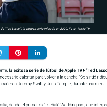
 “Ted Lasso”, la exitosa serie iniciada en 2020. Foto: Apple TV
ente,
la exitosa serie de fútbol de Apple TV+ “Ted Lass
necesario calentar para volver a la cancha. “Se sintió ridícul
añeros Jeremy Swift y Juno Temple, durante una rueda de
ia, desde el primer día”, señaló Waddingham, que interpreta