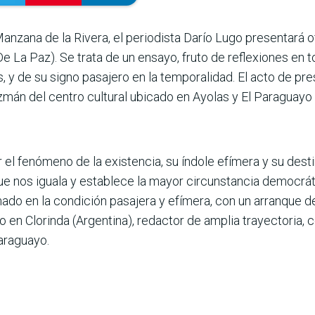
Manzana de la Rivera, el periodista Darío Lugo presentará of
 De La Paz). Se trata de un ensayo, fruto de reflexiones en 
 y de su signo pasajero en la temporalidad. El acto de pr
z­mán del centro cultural ubi­cado en Ayolas y El Paraguay
ar el fenómeno de la existencia, su índole efímera y su dest
e nos iguala y establece la mayor cir­cunstancia democrá­t
ado en la condi­ción pasajera y efímera, con un arran­que de
 en Clo­rinda (Argen­tina), redactor de amplia tra­yectoria,
araguayo.