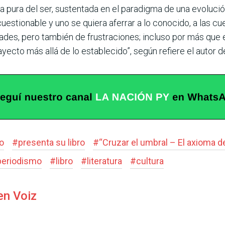
pura del ser, susten­tada en el paradigma de una evolució
uestio­nable y uno se quiera aferrar a lo conocido, a las
ades, pero también de frustraciones; incluso por más que e
trayecto más allá de lo establecido”, según refiere el autor d
go
#
presenta su libro
#
“Cruzar el umbral – El axioma de 
periodismo
#
libro
#
literatura
#
cultura
en Voiz