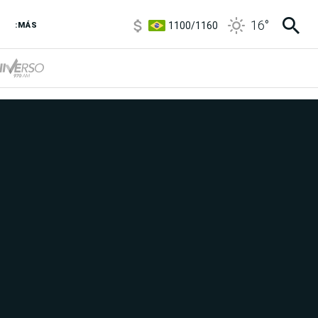
1100
/
1160
16
°
3,8
/
4
:MÁS
6850
/
7200
5900
/
5960