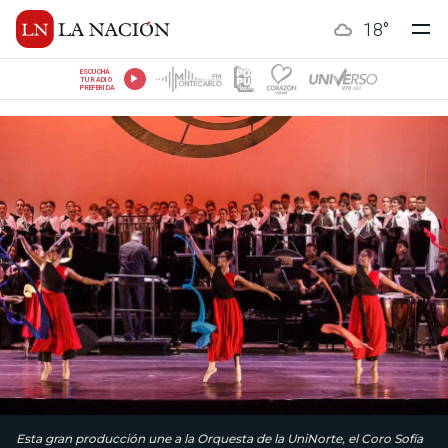
18
°
ESCUCHÁ
TU RADIO
PREFERIDA
Esta gran producción une a la Orquesta de la UniNorte, el Coro Sofía