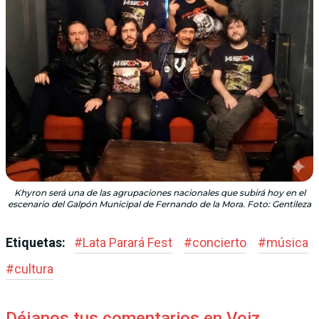
Khyron será una de las agrupaciones nacionales que subirá hoy en el
escenario del Galpón Municipal de Fernando de la Mora. Foto: Gentileza
Etiquetas:
#
Lata Parará Fest
#
concierto
#
música
#
cultura
Déjanos tus comentarios en Voiz