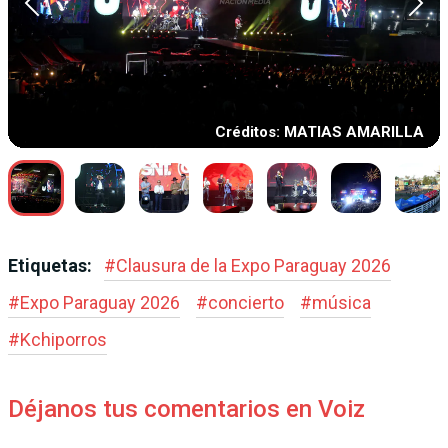
Créditos: MATIAS AMARILLA
Etiquetas:
#
Clausura de la Expo Paraguay 2026
#
Expo Paraguay 2026
#
concierto
#
música
#
Kchiporros
Déjanos tus comentarios en Voiz