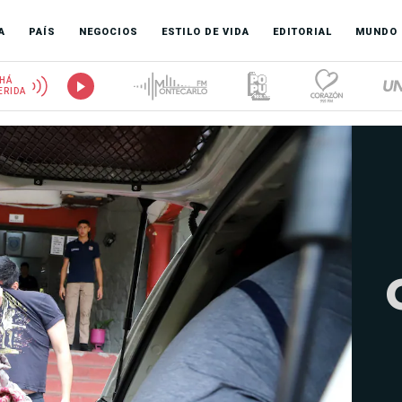
A
PAÍS
NEGOCIOS
ESTILO DE VIDA
EDITORIAL
MUNDO
HÁ
ERIDA