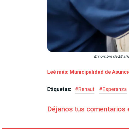
El hombre de 28 año
Leé más: Municipalidad de Asunción
Etiquetas:
#
Renaut
#
Esperanza
Déjanos tus comentarios 