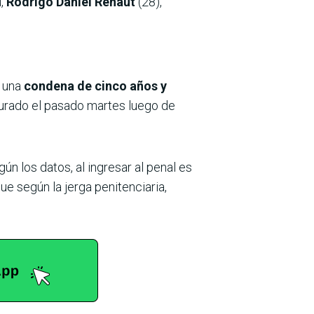
ú,
Rodrigo Daniel Renaut
(28),
r una
condena de cinco años y
turado el pasado martes luego de
ún los datos, al ingresar al penal es
que según la jerga penitenciaria,