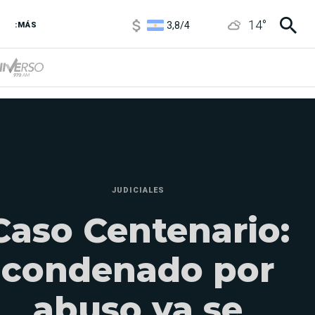
3,8
/
4
14
°
6850
/
7200
:MÁS
5900
/
5960
JUDICIALES
Caso Centenario:
condenado por
abuso ya se