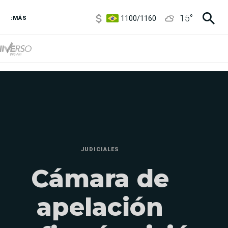
1100
/
1160
15
°
3,8
/
4
:MÁS
6850
/
7200
5900
/
5960
JUDICIALES
Cámara de
apelación