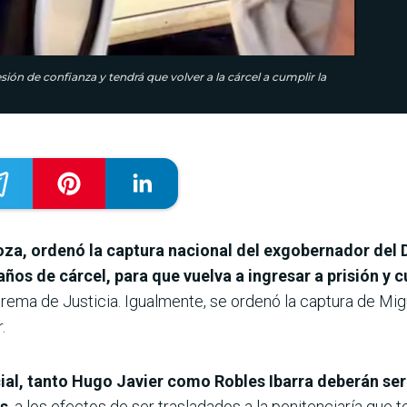
ón de confianza y tendrá que volver a la cárcel a cumplir la
oza, ordenó la captura nacional del exgobernador del
ños de cárcel, para que vuelva a ingresar a prisión y 
prema de Justicia. Igualmente, se ordenó la captura de Migu
.
ial, tanto Hugo Javier como Robles Ibarra deberán ser
os
, a los efectos de ser trasladados a la penitenciaría que 