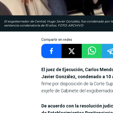
El exgobernador de Central, Hugo Javier González, fue condenado por lesi
sentencia condenatoria de 10 años. FOTO: ARCHIVO
Compartir en redes
El juez de Ejecución, Carlos Mend
Javier González, condenado a 10 a
firme por disposición de la Corte Su
exjefe de Gabinete del exgobernador
De acuerdo con la resolución judic
de Establecimientos Penitenciari