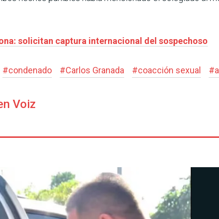
na: solicitan captura internacional del sospechoso
#
condenado
#
Carlos Granada
#
coacción sexual
#
en Voiz