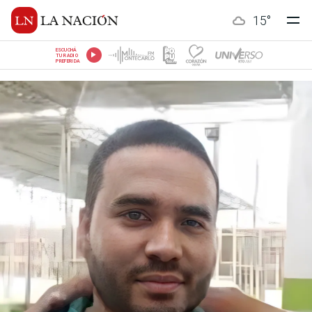
15
°
ESCUCHÁ
TU RADIO
PREFERIDA