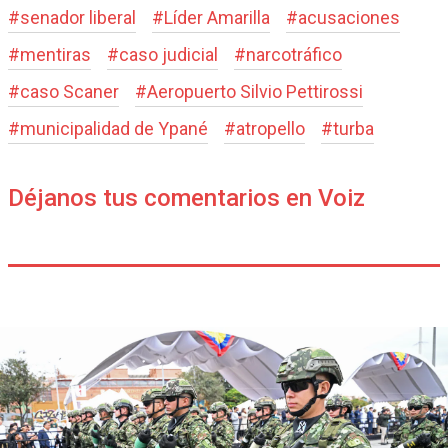
#
senador liberal
#
Líder Amarilla
#
acusaciones
#
mentiras
#
caso judicial
#
narcotráfico
#
caso Scaner
#
Aeropuerto Silvio Pettirossi
#
municipalidad de Ypané
#
atropello
#
turba
Déjanos tus comentarios en Voiz