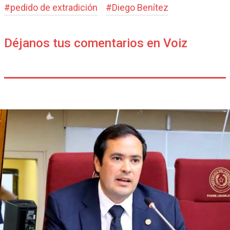
#
pedido de extradición
#
Diego Benítez
Déjanos tus comentarios en Voiz