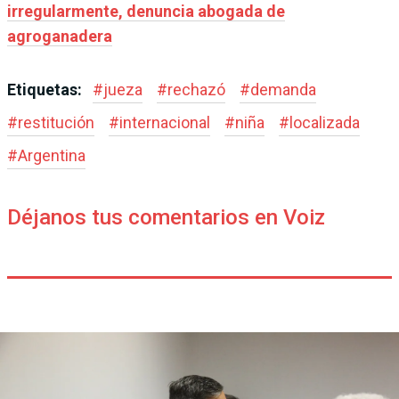
irregularmente, denuncia abogada de
agroganadera
Etiquetas:
#
jueza
#
rechazó
#
demanda
#
restitución
#
internacional
#
niña
#
localizada
#
Argentina
Déjanos tus comentarios en Voiz