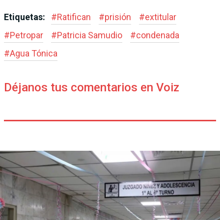
Etiquetas:
#
Ratifican
#
prisión
#
extitular
#
Petropar
#
Patricia Samudio
#
condenada
#
Agua Tónica
Déjanos tus comentarios en Voiz