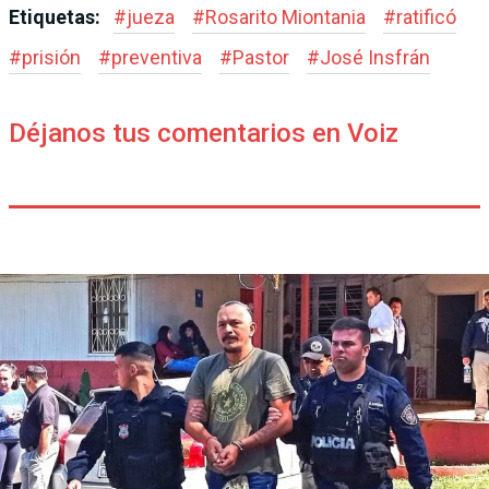
Etiquetas:
#
jueza
#
Rosarito Miontania
#
ratificó
#
prisión
#
preventiva
#
Pastor
#
José Insfrán
Déjanos tus comentarios en Voiz