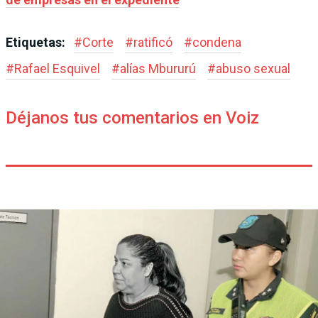
Etiquetas:
#
Corte
#
ratificó
#
condena
#
Rafael Esquivel
#
alías Mbururú
#
abuso sexual
Déjanos tus comentarios en Voiz