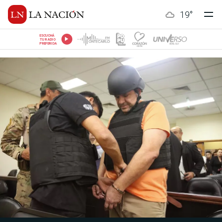
19
°
ESCUCHÁ
TU RADIO
PREFERIDA