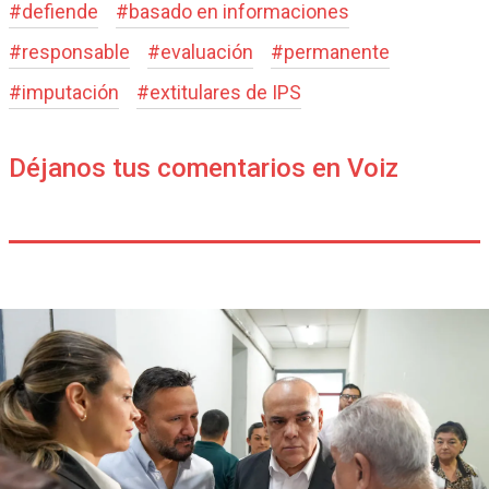
#
defiende
#
basado en informaciones
#
responsable
#
evaluación
#
permanente
#
imputación
#
extitulares de IPS
Déjanos tus comentarios en Voiz