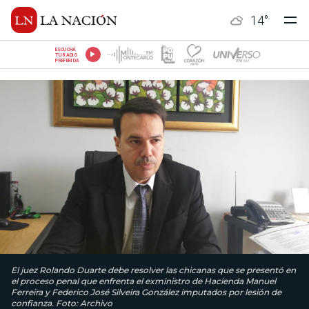
14
°
ESCUCHÁ
TU RADIO
PREFERIDA
El juez Rolando Duarte debe resolver las chicanas que se presentó en
el proceso penal que enfrenta el exministro de Hacienda Manuel
Ferreira y Federico José Silveira González imputados por lesión de
confianza. Foto: Archivo