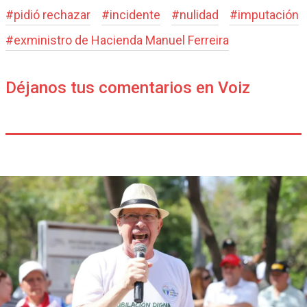
#
pidió rechazar
#
incidente
#
nulidad
#
imputación
#
exministro de Hacienda Manuel Ferreira
Déjanos tus comentarios en Voiz