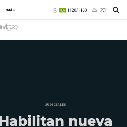
1120
/
1160
23
°
3,6
/
3,9
:MÁS
6850
/
7200
5900
/
5960
JUDICIALES
Habilitan nueva