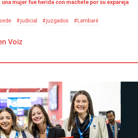
o: una mujer fue herida con machete por su expareja
sede
#
judicial
#
juzgados
#
Lambaré
en Voiz