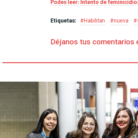
Podes leer: Intento de feminicidi
Etiquetas:
#
Habilitan
#
nueva
#
Déjanos tus comentarios 