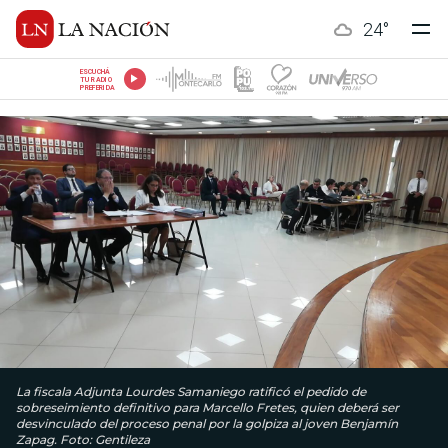
24
°
ESCUCHÁ
TU RADIO
PREFERIDA
La fiscala Adjunta Lourdes Samaniego ratificó el pedido de
sobreseimiento definitivo para Marcello Fretes, quien deberá ser
desvinculado del proceso penal por la golpiza al joven Benjamín
Zapag. Foto: Gentileza