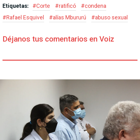
Etiquetas:
#
Corte
#
ratificó
#
condena
#
Rafael Esquivel
#
alías Mbururú
#
abuso sexual
Déjanos tus comentarios en Voiz