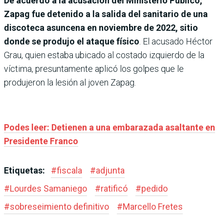
De acuerdo a la acusación del Ministerio Público,
Zapag fue detenido a la salida del sanitario de una
discoteca asuncena en noviembre de 2022, sitio
donde se produjo el ataque físico
. El acusado Héctor
Grau, quien estaba ubicado al costado izquierdo de la
víctima, presuntamente aplicó los golpes que le
produjeron la lesión al joven Zapag.
Podes leer: Detienen a una embarazada asaltante en
Presidente Franco
Etiquetas:
#
fiscala
#
adjunta
#
Lourdes Samaniego
#
ratificó
#
pedido
#
sobreseimiento definitivo
#
Marcello Fretes