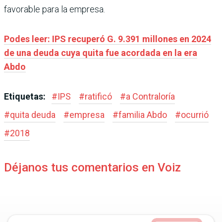
favorable para la empresa.
Podes leer: IPS recuperó G. 9.391 millones en 2024
de una deuda cuya quita fue acordada en la era
Abdo
Etiquetas:
#
IPS
#
ratificó
#
a Contraloría
#
quita deuda
#
empresa
#
familia Abdo
#
ocurrió
#
2018
Déjanos tus comentarios en Voiz