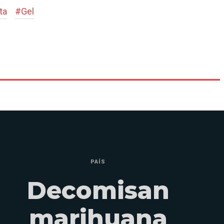
ta
#
Gel
PAÍS
Decomisan
marihuana