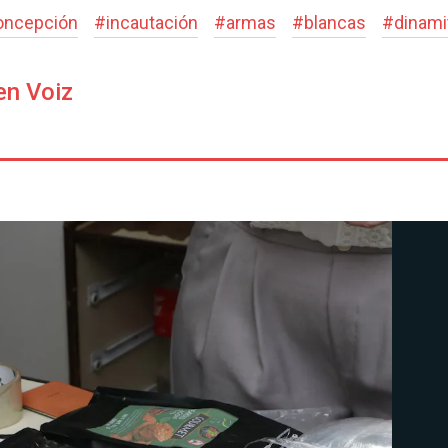
oncepción
#
incautación
#
armas
#
blancas
#
dinami
en Voiz