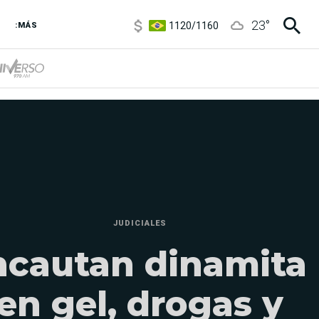
1120
/
1160
23
°
:MÁS
3,6
/
3,9
6850
/
7200
5900
/
5960
JUDICIALES
ncautan dinamita
en gel, drogas y