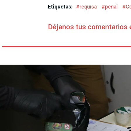
Etiquetas:
#
requisa
#
penal
#
C
Déjanos tus comentarios 