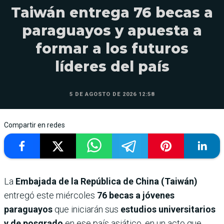
Taiwán entrega 76 becas a
paraguayos y apuesta a
formar a los futuros
líderes del país
5 DE AGOSTO DE 2026 12:58
Compartir en redes
La
Embajada de la República de China (Taiwán)
entregó este miércoles
76 becas a jóvenes
paraguayos
que iniciarán sus
estudios universitarios
y de posgrado
en ese país asiático, en un acto que