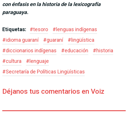
con énfasis en la historia de la lexicografía
paraguaya.
Etiquetas:
#
tesoro
#
lenguas indígenas
#
idioma guaraní
#
guaraní
#
lingüística
#
diccionarios indígenas
#
educación
#
historia
#
cultura
#
lenguaje
#
Secretaría de Políticas Lingüísticas
Déjanos tus comentarios en Voiz