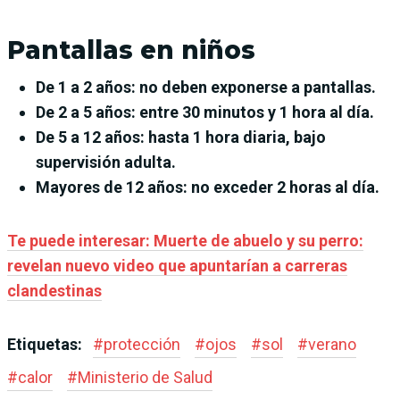
Pantallas en niños
De 1 a 2 años: no deben exponerse a pantallas.
D
e
2 a 5 años: entre 30 minutos y 1 hora al día.
D
e
5 a 12 años: hasta 1 hora diaria, bajo
supervisión adulta.
Mayores de 12 años: no exceder 2 horas al día.
Te puede interesar: Muerte de abuelo y su perro:
revelan nuevo video que apuntarían a carreras
clandestinas
Etiquetas:
#
protección
#
ojos
#
sol
#
verano
#
calor
#
Ministerio de Salud