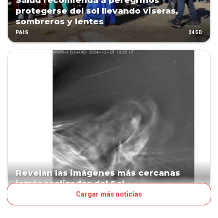
Salud recomienda a peregrinos
protegerse del sol llevando viseras,
sombreros y lentes
245D
PAÍS
Revelan las imágenes más cercanas
jamás realizadas del Sol
Cargar más noticias
386D
TENDENCIAS