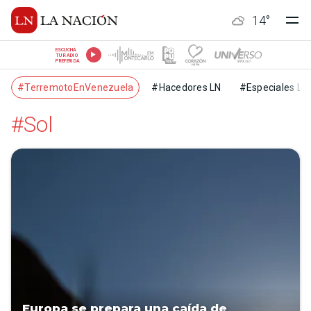
14
°
ESCUCHÁ
TU RADIO
PREFERIDA
#TerremotoEnVenezuela
#Hacedores LN
#Especiales LN
#Sol
Europa se prepara una caída de