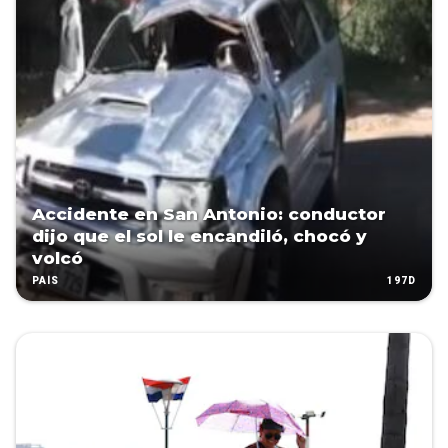
Accidente en San Antonio: conductor
dijo que el sol le encandiló, chocó y
volcó
197D
PAÍS