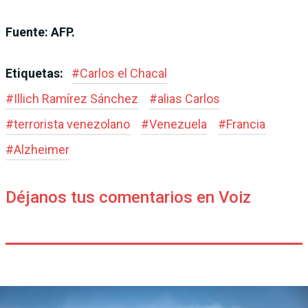
Fuente: AFP.
Etiquetas:
#
Carlos el Chacal
#
Illich Ramírez Sánchez
#
alias Carlos
#
terrorista venezolano
#
Venezuela
#
Francia
#
Alzheimer
Déjanos tus comentarios en Voiz