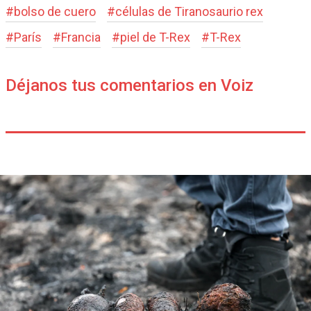
#
bolso de cuero
#
células de Tiranosaurio rex
#
París
#
Francia
#
piel de T-Rex
#
T-Rex
Déjanos tus comentarios en Voiz