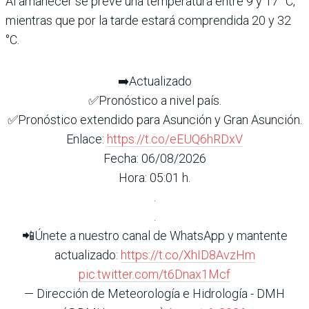
Al amanecer se prevé una temperatura entre 9 y 17 °C,
mientras que por la tarde estará comprendida 20 y 32
°C.
➡️Actualizado
✅Pronóstico a nivel país.
✅Pronóstico extendido para Asunción y Gran Asunción.
Enlace:
https://t.co/eEUQ6hRDxV
Fecha: 06/08/2026
Hora: 05:01 h.
.
.
📲Únete a nuestro canal de WhatsApp y mantente
actualizado:
https://t.co/XhID8AvzHm
pic.twitter.com/t6Dnax1Mcf
— Dirección de Meteorología e Hidrología - DMH