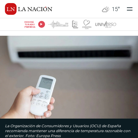
15
°
ESCUCHÁ
TU RADIO
PREFERIDA
La Organización de Consumidores y Usuarios (OCU) de España
recomienda mantener una diferencia de temperatura razonable con
el exterior. Foto: Europa Press