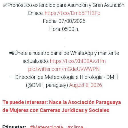
✅Pronóstico extendido para Asunción y Gran Asunción.
Enlace:
https://t.co/Dmb5F1f3Fc
Fecha: 07/08/2026
Hora: 05:00 h.
.
.
📲Únete a nuestro canal de WhatsApp y mantente
actualizado:
https://t.co/XhID8AvzHm
pic.twitter.com/mGdeUVWWPN
— Dirección de Meteorología e Hidrología - DMH
(@DMH_paraguay)
August 8, 2026
Te puede interesar: Nace la Asociación Paraguaya
de Mujeres con Carreras Jurídicas y Sociales
Etiquetas:
#
Meteorología
#
clima