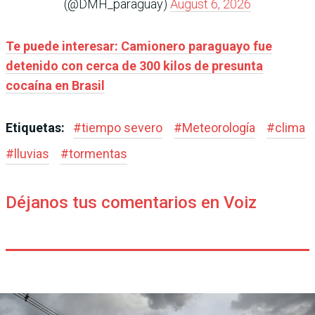
(@DMH_paraguay)
August 6, 2026
Te puede interesar:
Camionero paraguayo fue
detenido con cerca de 300 kilos de presunta
cocaína en Brasil
Etiquetas:
#
tiempo severo
#
Meteorología
#
clima
#
lluvias
#
tormentas
Déjanos tus comentarios en Voiz