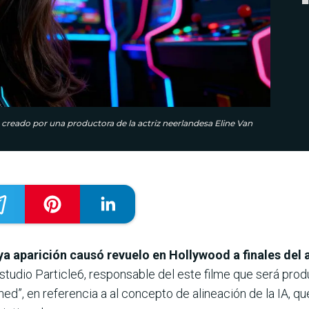
, creado por una productora de la actriz neerlandesa Eline Van
uya aparición causó revuelo en Hollywood a finales del
estudio Particle6, responsable del este filme que será prod
aligned”, en referencia a al concepto de alineación de la IA,