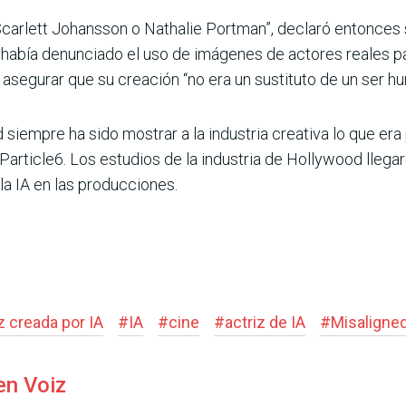
Scarlett Johansson o Nathalie Portman”, declaró entonces 
abía denunciado el uso de imágenes de actores reales pa
 asegurar que su creación “no era un sustituto de un ser h
siempre ha sido mostrar a la industria creativa lo que er
e Particle6. Los estudios de la industria de Hollywood llega
a IA en las producciones.
z creada por IA
#
IA
#
cine
#
actriz de IA
#
Misaligne
en Voiz