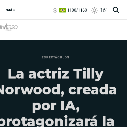
1100
/
1160
16
°
3,8
/
4
:MÁS
6850
/
7200
5900
/
5960
ESPECTÁCULOS
La actriz Tilly
Norwood, creada
por IA,
protagonizará la