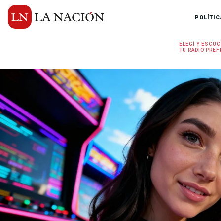
POLÍTIC
ELEGÍ Y
ESCUC
TU RADIO
PREF