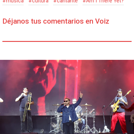
#
música
#
cultura
#
cantante
#
Am I There Yet?
Déjanos tus comentarios en Voiz