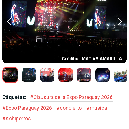
Créditos: MATIAS AMARILLA
Etiquetas:
#
Clausura de la Expo Paraguay 2026
#
Expo Paraguay 2026
#
concierto
#
música
#
Kchiporros