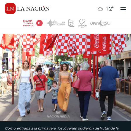
12
°
ESCUCHÁ
TU RADIO
PREFERIDA
Como entrada a la primavera, los jóvenes pudieron disfrutar de la