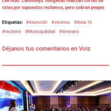
Leé más: Canindeyú: indígenas realizan cortes de
rutas por supuestos reclamos, pero cobran peajes
Etiquetas:
#
Asunción
#
vecinos
#
línea 16
#
reclamo
#
Municipalidad
#
itinerario
Déjanos tus comentarios en Voiz