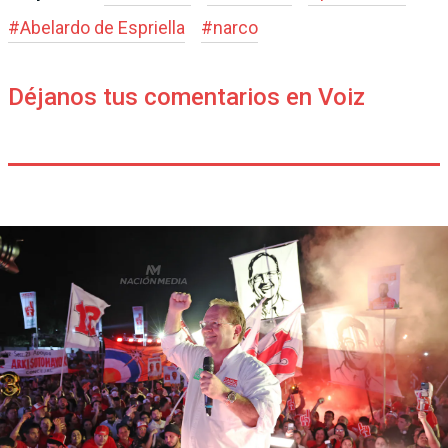
#
Abelardo de Espriella
#
narco
Déjanos tus comentarios en Voiz