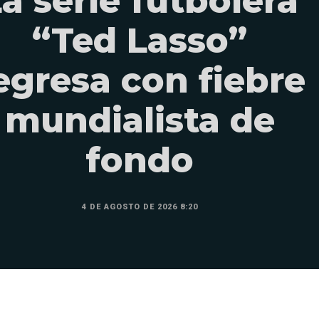
a serie futbolera
“Ted Lasso”
egresa con fiebre
mundialista de
fondo
4 DE AGOSTO DE 2026 8:20