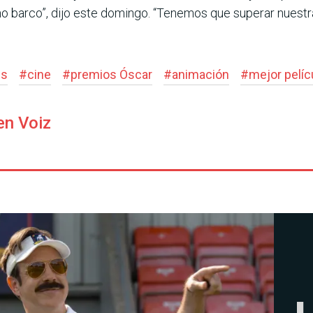
o barco”, dijo este domingo. “Tenemos que superar nuestr
is
#
cine
#
premios Óscar
#
animación
#
mejor pelíc
en Voiz