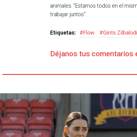
animales. “Estamos todos en el mism
trabajar juntos”.
Etiquetas:
#
Flow
#
Gints Zilbalod
Déjanos tus comentarios 