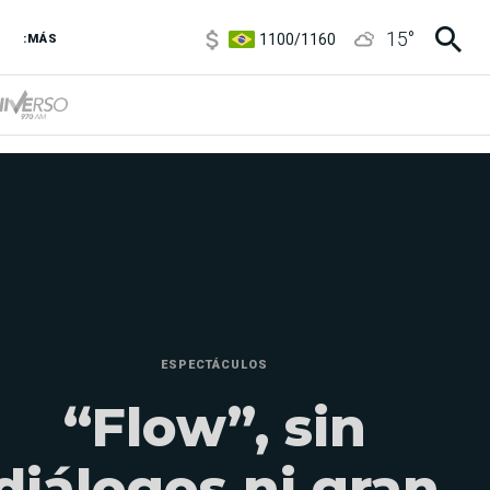
1100
/
1160
15
°
:MÁS
3,8
/
4
6850
/
7200
5900
/
5960
ESPECTÁCULOS
“Flow”, sin
diálogos ni gran