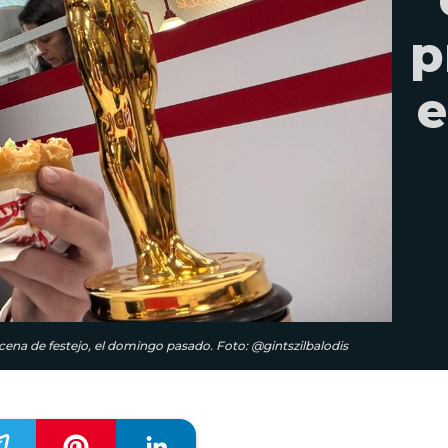
p
e
 cena de festejo, el domingo pasado. Foto: @gintszilbalodis