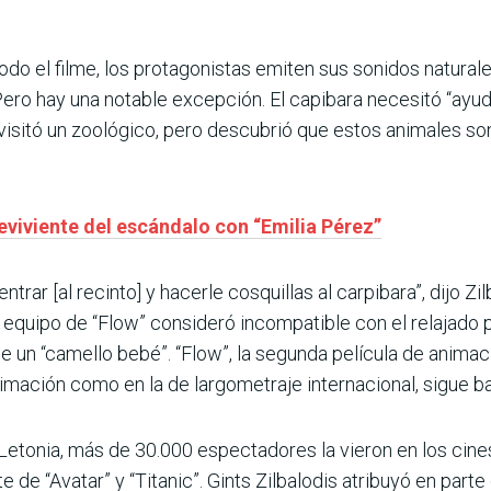
odo el filme, los protagonistas emiten sus sonidos naturale
. Pero hay una notable excepción. El capibara necesitó “ayud
o visitó un zoológico, pero descubrió que estos animales s
eviviente del escándalo con “Emilia Pérez”
rar [al recinto] y hacerle cosquillas al carpibara”, dijo Zilb
equipo de “Flow” consideró incompatible con el relajado p
 de un “camello bebé”. “Flow”, la segunda película de animac
imación como en la de largometraje internacional, sigue b
etonia, más de 30.000 espectadores la vieron en los cines,
nte de “Avatar” y “Titanic”. Gints Zilbalodis atribuyó en parte