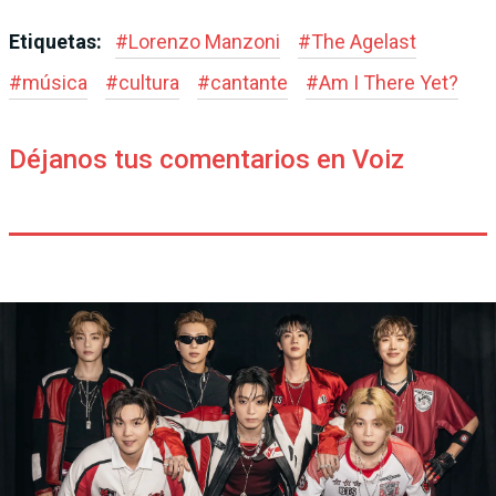
Etiquetas:
#
Lorenzo Manzoni
#
The Agelast
#
música
#
cultura
#
cantante
#
Am I There Yet?
Déjanos tus comentarios en Voiz