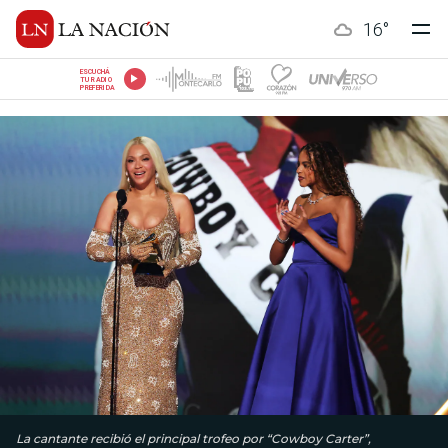
16
°
ESCUCHÁ
TU RADIO
PREFERIDA
La cantante recibió el principal trofeo por “Cowboy Carter”,