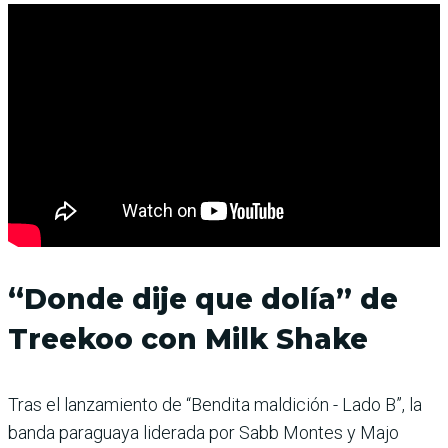
“Donde dije que dolía” de
Treekoo con Milk Shake
Tras el lanzamiento de “Bendita maldición - Lado B”, la
banda paraguaya liderada por Sabb Montes y Majo