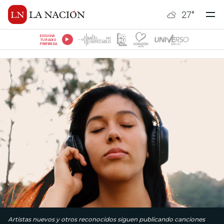
27
°
ESCUCHÁ
TU RADIO
PREFERIDA
Artistas nuevos y otros reconocidos siguen publicando canciones