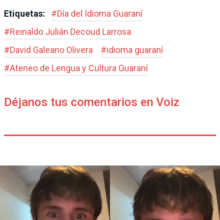
Etiquetas:
#
Día del Idioma Guaraní
#
Reinaldo Julián Decoud Larrosa
#
David Galeano Olivera
#
idioma guaraní
#
Ateneo de Lengua y Cultura Guaraní
Déjanos tus comentarios en Voiz