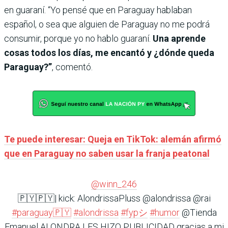
en guaraní. “Yo pensé que en Paraguay hablaban
español, o sea que alguien de Paraguay no me podrá
consumir, porque yo no hablo guaraní.
Una aprende
cosas todos los días, me encantó y ¿dónde queda
Paraguay?”
, comentó.
Te puede interesar: Queja en TikTok: alemán afirmó
que en Paraguay no saben usar la franja peatonal
@winn_246
🇵🇾🇵🇾| kick: AlondrissaPluss @alondrissa @rai
#paraguay🇵🇾
#alondrissa
#fypシ
#humor
@Tienda
Emanuel ALONDRA LES HIZO PUBLICIDAD gracias a mi