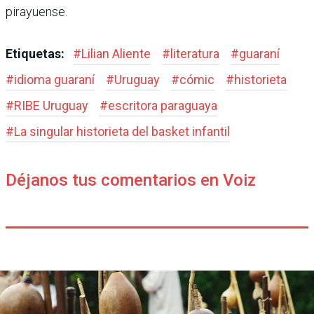
pirayuense.
Etiquetas:
#
Lilian Aliente
#
literatura
#
guaraní
#
idioma guaraní
#
Uruguay
#
cómic
#
historieta
#
RIBE Uruguay
#
escritora paraguaya
#
La singular historieta del basket infantil
Déjanos tus comentarios en Voiz