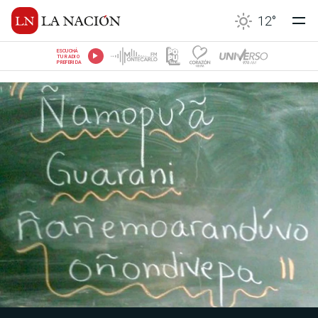
12
°
ESCUCHÁ
TU RADIO
PREFERIDA