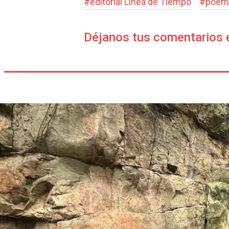
#
editorial Línea de Tiempo
#
poem
Déjanos tus comentarios 