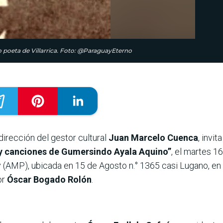
do poeta de Villarrica. Foto: @ParaguayEterno
 dirección del gestor cultural
Juan Marcelo Cuenca
, invi
y canciones de Gumersindo Ayala Aquino”
, el martes 16
AMP), ubicada en 15 de Agosto n.° 1365 casi Lugano, en A
or
Óscar Bogado Rolón
.