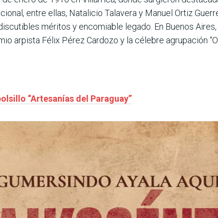
nacional, entre ellas, Natalicio Talavera y Manuel Ortiz Gue
discutibles méritos y encomiable legado. En Buenos Aires, e
ximio arpista Félix Pérez Cardozo y la célebre agrupación “O
bolsillo “Artesanías del Paraguay”