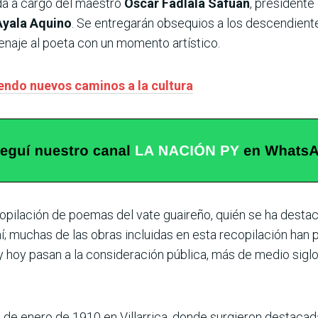
da a cargo del maestro
Óscar Fadlala Safuán
, presidente
Ayala Aquino
. Se entregarán obsequios a los descendien
enaje al poeta con un momento artístico.
iendo nuevos caminos a la cultura
opilación de poemas del vate guaireño, quién se ha destac
í; muchas de las obras incluidas en esta recopilación ha
 y hoy pasan a la consideración pública, más de medio sig
 de enero de 1910 en Villarrica, donde surgieron destaca