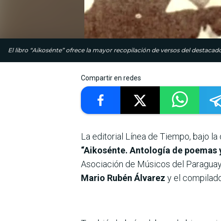
El libro “Aikosénte” ofrece la mayor recopilación de versos del destaca
Compartir en redes
La editorial Línea de Tiempo, bajo la
“Aikosénte. Antología de poemas 
Asociación de Músicos del Paraguay (
Mario Rubén Álvarez
y el compilad