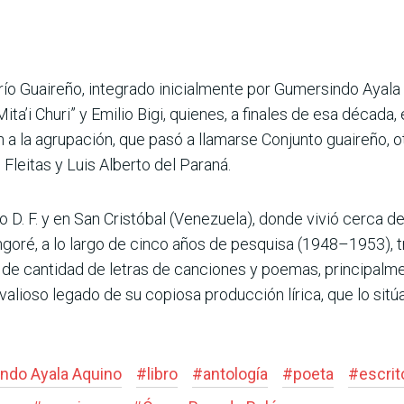
ío Guaireño, integrado inicialmente por Gumersindo Ayala 
ta’i Churi” y Emilio Bigi, quienes, a finales de esa década,
n a la agrupación, que pasó a llamarse Conjunto guaireño,
Fleitas y Luis Alberto del Paraná.
o D. F. y en San Cristóbal (Venezuela), donde vivió cerca de
goré, a lo largo de cinco años de pesquisa (1948–1953), t
 de cantidad de letras de canciones y poemas, principalme
 valioso legado de su copiosa producción lírica, que lo sit
ndo Ayala Aquino
#
libro
#
antología
#
poeta
#
escrit