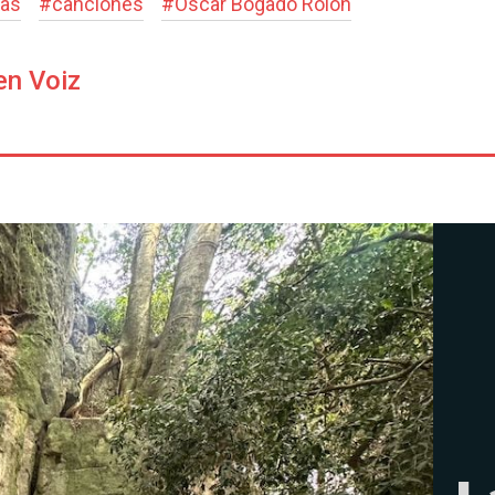
as
#
canciones
#
Óscar Bogado Rolón
en Voiz