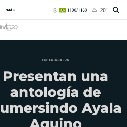
1100
/
1160
28
°
3,8
/
4
:MÁS
6850
/
7200
5900
/
5960
ESPECTÁCULOS
Presentan una
antología de
umersindo Ayala
Aquino