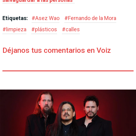
Etiquetas:
#
Asez Wao
#
Fernando de la Mora
#
limpieza
#
plásticos
#
calles
Déjanos tus comentarios en Voiz