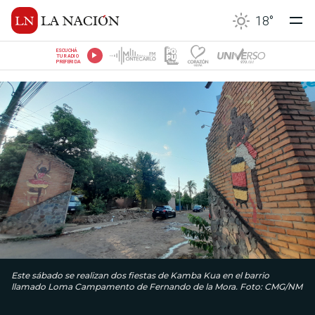
18
°
ESCUCHÁ
TU RADIO
PREFERIDA
Este sábado se realizan dos fiestas de Kamba Kua en el barrio
llamado Loma Campamento de Fernando de la Mora. Foto: CMG/NM