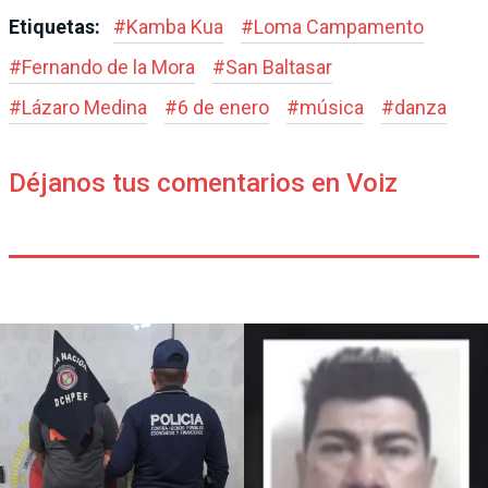
Etiquetas:
#
Kamba Kua
#
Loma Campamento
#
Fernando de la Mora
#
San Baltasar
#
Lázaro Medina
#
6 de enero
#
música
#
danza
Déjanos tus comentarios en Voiz