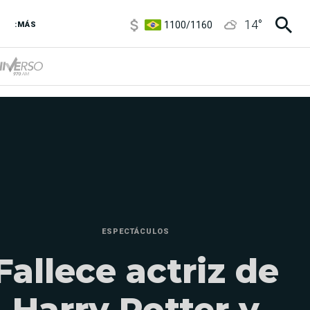
1100
/
1160
14
°
3,8
/
4
:MÁS
6850
/
7200
5900
/
5960
ESPECTÁCULOS
Fallece actriz de
Harry Potter y