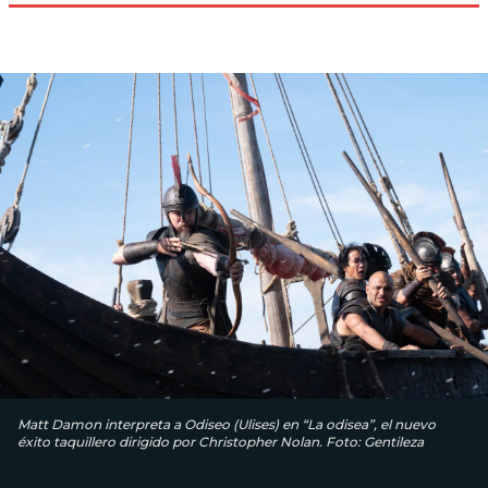
Matt Damon interpreta a Odiseo (Ulises) en “La odisea”, el nuevo
éxito taquillero dirigido por Christopher Nolan. Foto: Gentileza