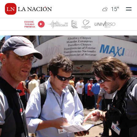
15
°
ESCUCHÁ
TU RADIO
PREFERIDA