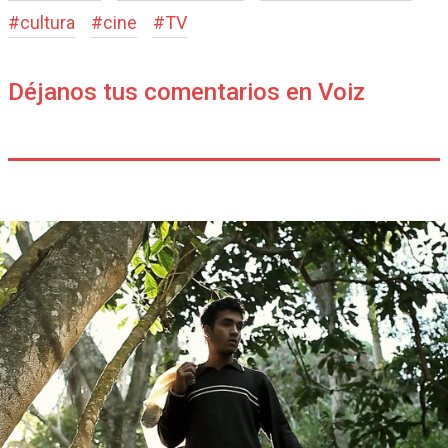
#
cultura
#
cine
#
TV
Déjanos tus comentarios en Voiz