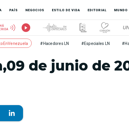
A
PAÍS
NEGOCIOS
ESTILO DE VIDA
EDITORIAL
MUNDO
HÁ
ERIDA
toEnVenezuela
#Hacedores LN
#Especiales LN
#Ha
,09 de junio de 2