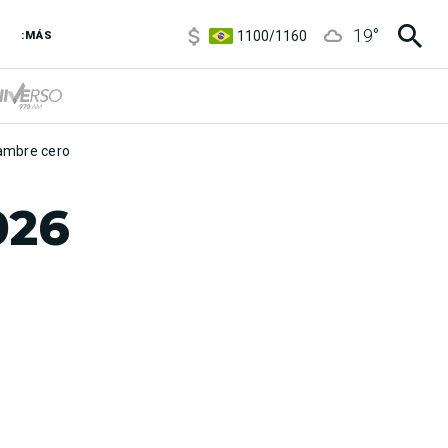
1100
/
1160
19
°
:MÁS
3,8
/
4
6850
/
7200
5900
/
5960
mbre cero
026