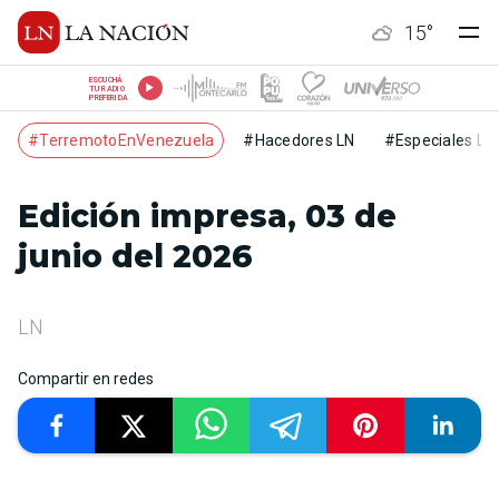
15
°
ESCUCHÁ
TU RADIO
PREFERIDA
#TerremotoEnVenezuela
#Hacedores LN
#Especiales LN
Edición impresa, 03 de
junio del 2026
LN
Compartir en redes