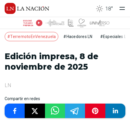
18
°
ESCUCHÁ
TU RADIO
PREFERIDA
#TerremotoEnVenezuela
#Hacedores LN
#Especiales LN
Edición impresa, 8 de
noviembre de 2025
LN
Compartir en redes