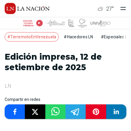
27
°
ESCUCHÁ
TU RADIO
PREFERIDA
#TerremotoEnVenezuela
#Hacedores LN
#Especiales LN
Edición impresa, 12 de
setiembre de 2025
LN
Compartir en redes