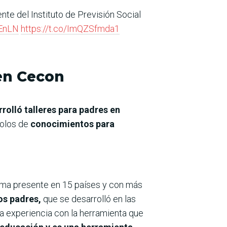
te del Instituto de Previsión Social
EnLN
https://t.co/ImQZSfmda1
 en Cecon
rolló talleres para padres en
dolos de
conocimientos para
ma presente en 15 países y con más
los padres,
que se desarrolló en las
la experiencia con la herramienta que