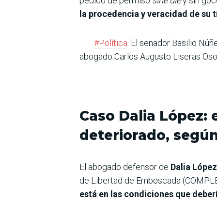
pedido de permiso
sine die
y sin goc
la procedencia y veracidad de su 
#Política
. El senador Basilio Nú
abogado Carlos Augusto Liseras Osori
Caso Dalia López: 
deteriorado, segú
El abogado defensor de
Dalia López
de Libertad de Emboscada (COMPLE) 
está en las condiciones que deber