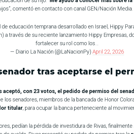
educación de su hijo. “
Me ayudó a conocer más sobre la 
 hijos”, comentó en contacto con canal GEN/Nación Media.
 de educación temprana desarrollado en Israel, Hippy Para
 a través de su reciente lanzamiento Hippy Empresas, d
fortalecer su rol como los…
— Diario La Nación (@LaNacionPy)
April 22, 2026
senador tras aceptarse el per
aceptó, con 23 votos, el pedido de permiso del sena
n de los senadores, miembros de la bancada de Honor Colo
r titular
, para ocupar la banca perteneciente al movimient
res, pedían la pérdida de investidura de Rivas, finalmente