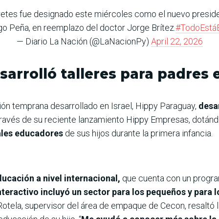
Fretes fue designado este miércoles como el nuevo presiden
go Peña, en reemplazo del doctor Jorge Brítez.
#TodoEstá
— Diario La Nación (@LaNacionPy)
April 22, 2026
arrolló talleres para padres
ión temprana desarrollado en Israel, Hippy Paraguay,
desar
través de su reciente lanzamiento Hippy Empresas, dotán
pales educadores
de sus hijos durante la primera infancia.
ucación a nivel internacional,
que cuenta con un progra
interactivo incluyó un sector para los pequeños y para 
Rotela, supervisor del área de empaque de Cecon, resaltó 