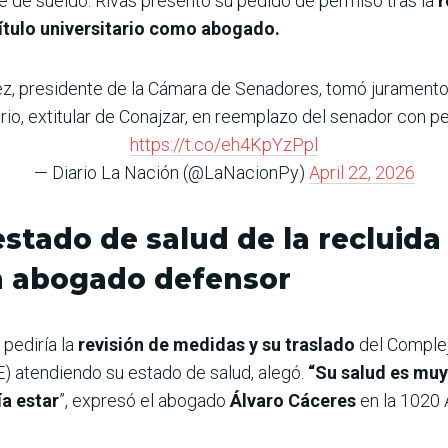
e de sueldo. Rivas presentó su pedido de permiso tras la
r
título universitario como abogado.
ñez, presidente de la Cámara de Senadores, tomó jurament
o, extitular de Conajzar, en reemplazo del senador con p
https://t.co/eh4KpYzPpl
— Diario La Nación (@LaNacionPy)
April 22, 2026
estado de salud de la recluid
n abogado defensor
pediría la
revisión de medidas y su traslado
del Comple
atendiendo su estado de salud, alegó.
“Su salud es muy
ía estar
”, expresó el abogado
Álvaro Cáceres
en la 1020