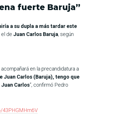
uena fuerte Baruja”
iría a su dupla a más tardar este
 el de
Juan Carlos Baruja
, según
 lo acompañará en la precandidatura a
e Juan Carlos (Baruja), tengo que
s Juan Carlos
”, confirmó Pedro
t.co/43PHGMHm6V