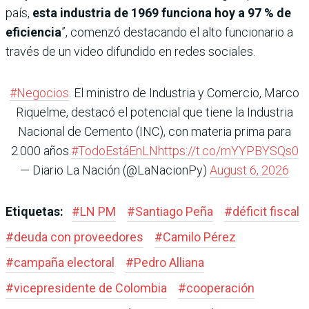
país,
esta industria de 1969 funciona hoy a 97 % de
eficiencia
”, comenzó destacando el alto funcionario a
través de un video difundido en redes sociales.
#Negocios
. El ministro de Industria y Comercio, Marco
Riquelme, destacó el potencial que tiene la Industria
Nacional de Cemento (INC), con materia prima para
2.000 años.
#TodoEstáEnLN
https://t.co/mYYPBYSQs0
— Diario La Nación (@LaNacionPy)
August 6, 2026
Etiquetas:
#
LN PM
#
Santiago Peña
#
déficit fiscal
#
deuda con proveedores
#
Camilo Pérez
#
campaña electoral
#
Pedro Alliana
#
vicepresidente de Colombia
#
cooperación