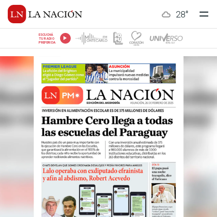
28
°
ESCUCHÁ
TU RADIO
PREFERIDA