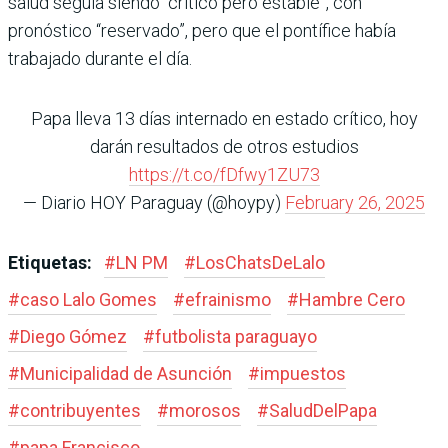
salud seguía siendo “crítico pero estable”, con
pronóstico “reservado”, pero que el pontífice había
trabajado durante el día.
Papa lleva 13 días internado en estado crítico, hoy
darán resultados de otros estudios
https://t.co/fDfwy1ZU73
— Diario HOY Paraguay (@hoypy)
February 26, 2025
Etiquetas:
#
LN PM
#
LosChatsDeLalo
#
caso Lalo Gomes
#
efrainismo
#
Hambre Cero
#
Diego Gómez
#
futbolista paraguayo
#
Municipalidad de Asunción
#
impuestos
#
contribuyentes
#
morosos
#
SaludDelPapa
#
papa Francisco