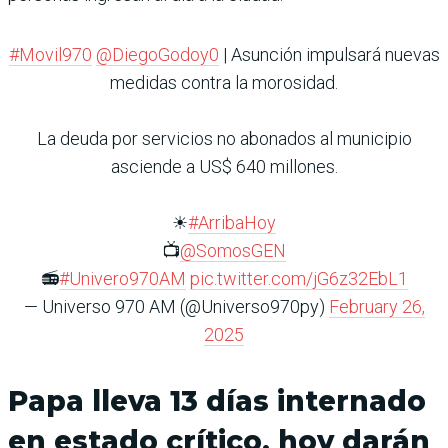
#Movil970
@DiegoGodoy0
| Asunción impulsará nuevas
medidas contra la morosidad.
La deuda por servicios no abonados al municipio
asciende a US$ 640 millones.
☀
#ArribaHoy
📺
@SomosGEN
📻
#Univero970AM
pic.twitter.com/jG6z32EbL1
— Universo 970 AM (@Universo970py)
February 26,
2025
Papa lleva 13 días internado
en estado crítico, hoy darán