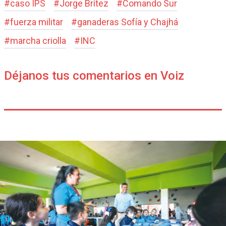
#
caso IPS
#
Jorge Brítez
#
Comando Sur
#
fuerza militar
#
ganaderas Sofía y Chajhá
#
marcha criolla
#
INC
Déjanos tus comentarios en Voiz