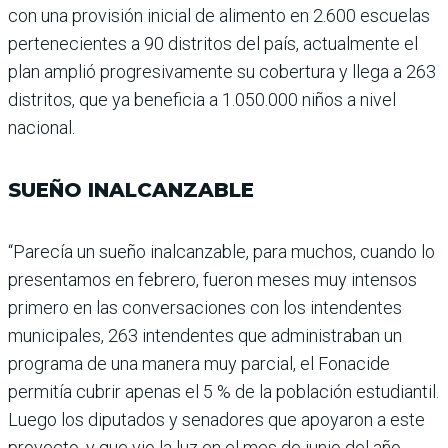
con una provisión inicial de alimento en 2.600 escue­las
pertenecientes a 90 dis­tritos del país, actualmente el
plan amplió progresiva­mente su cobertura y llega a 263
distritos, que ya benefi­cia a 1.050.000 niños a nivel
nacional.
SUEÑO INALCANZABLE
“Parecía un sueño inalcan­zable, para muchos, cuando lo
presentamos en febrero, fueron meses muy intensos
primero en las conversacio­nes con los intendentes
muni­cipales, 263 intendentes que administraban un
programa de una manera muy parcial, el Fonacide
permitía cubrir ape­nas el 5 % de la población estu­diantil.
Luego los diputados y senadores que apoyaron a este
proyecto, y que vio la luz en el mes de junio del año