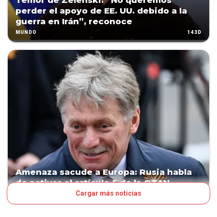
Temor de Zelenski: “No queremos
perder el apoyo de EE. UU. debido a la
guerra en Irán”, reconoce
143D
MUNDO
Amenaza sacude a Europa: Rusia habla
de activar el artículo 5 de la OTAN
Cargar más noticias
152D
MUNDO