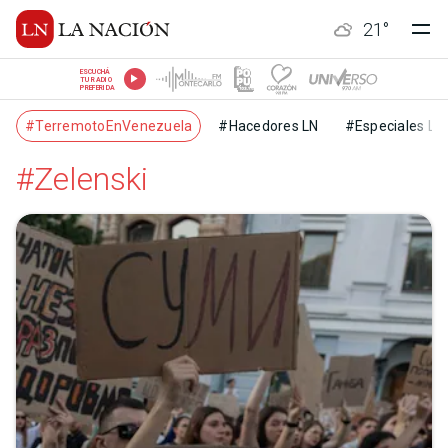
21
°
ESCUCHÁ
TU RADIO
PREFERIDA
#TerremotoEnVenezuela
#Hacedores LN
#Especiales LN
#Zelenski