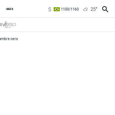
5900
/
5960
25
°
1100
/
1160
:MÁS
3,8
/
4
6850
/
7200
5900
/
5960
mbre cero