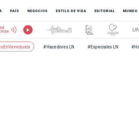
A
PAÍS
NEGOCIOS
ESTILO DE VIDA
EDITORIAL
MUNDO
HÁ
ERIDA
toEnVenezuela
#Hacedores LN
#Especiales LN
#Ha