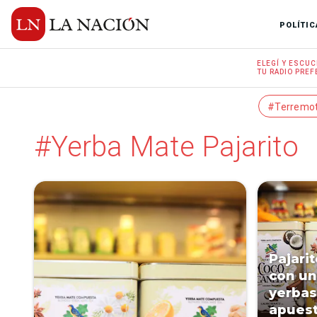
POLÍTIC
ELEGÍ Y
ESCUC
TU RADIO
PREF
#Terremo
#Yerba Mate Pajarito
Pajari
con un
yerbas
apuest