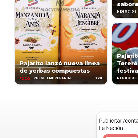
sabor
NEGOCIOS
Pajarit
Pajarito lanzó nueva línea
Tereré
de yerbas compuestas
festiva
12D
PULSO EMPRESARIAL
NEGOCIOS
Publicitar /cont
La Nación