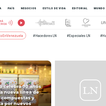
A
PAÍS
NEGOCIOS
ESTILO DE VIDA
EDITORIAL
MUNDO
HÁ
ERIDA
toEnVenezuela
#Hacedores LN
#Especiales LN
#Ha
to celebra 70 años
a nueva línea de
 compuestas y
a por nuevos