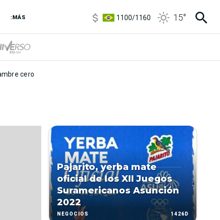
5900
/
5960
15
°
1100
/
1160
:MÁS
3,8
/
4
6850
/
7200
5900
/
5960
mbre cero
Pajarito, yerba mate
oficial de los XII Juegos
Suramericanos Asunción
2022
1426D
NEGOCIOS