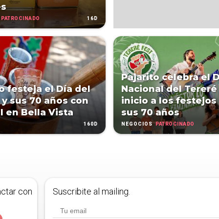
es
PATROCINADO
16D
Pajarito celebra el 
o festeja el Día del
Nacional del Tereré
 y sus 70 años con
inicio a los festejos
l en Bella Vista
sus 70 años
160D
PATROCINADO
NEGOCIOS
actar con
Suscribite al mailing.