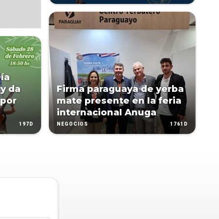
Día
 y da
Firma paraguaya de yerba
 por
mate presente en la feria
internacional Anuga
197D
1761D
NEGOCIOS