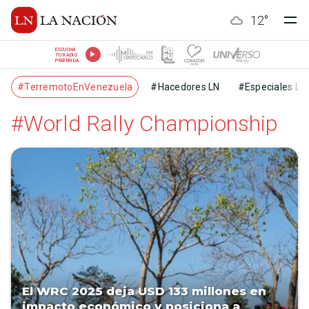
12
°
ESCUCHÁ
TU RADIO
PREFERIDA
#TerremotoEnVenezuela
#Hacedores LN
#Especiales LN
#World Rally Championship
El WRC 2025 deja USD 133 millones en
impacto económico y posiciona a